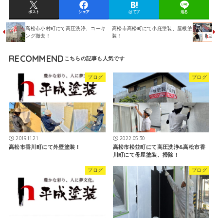
ポスト
シェア
はてブ
送る
高松市小村町にて高圧洗浄、コーキ
高松市高松町にて小庇塗装、屋根塗
ング撤去！
装！
RECOMMEND
ブログ
ブログ
2019.11.21
2022.05.30
高松市香川町にて外壁塗装！
高松市松並町にて高圧洗浄&高松市香
川町にて母屋塗装、掃除！
ブログ
ブログ