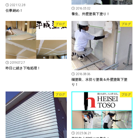
2021.12.28
2016.03.02
仕事納め！
養生、外壁塗装下塗り！
ブログ
ブログ
2019.07.27
昨日に続き下地処理！
2016.08.06
樋塗装、水切り塗装＆外壁塗装下塗
り！
ブログ
ブログ
2023.06.21