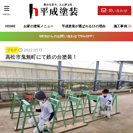
問い合わせ
MENU
HOME
お家の塗装メニュー
平成塗装が選ばれる11の理由
施工事例
WEBからのお問い合わせで5%OFF!
2022.05.13
ブログ
高松市鬼無町にて鉄の台塗装！