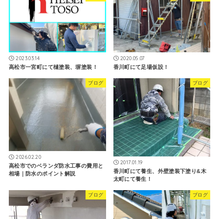
2023.03.14
2020.05.07
高松市一宮町にて樋塗装、塀塗装！
香川町にて足場仮設！
ブログ
ブログ
2026.02.20
2017.01.19
高松市でのベランダ防水工事の費用と
香川町にて養生、外壁塗装下塗り&木
相場｜防水のポイント解説
太町にて養生！
ブログ
ブログ