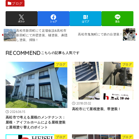
ブログ
ポスト
シェア
はてブ
送る
高松市新田町にて足場仮設&高松市
高松市鬼無町にて鉄の台塗装！
新田町にて外壁塗装、樋塗装、鼻隠
し塗装、掃除！
RECOMMEND
ブログ
ブログ
2018.03.02
高松市にて屋根塗装、帯塗装！
2026.06.15
高松市で考える屋根のメンテナンス：
屋根・アイフルホームによる屋根塗装
と屋根塗り替えのポイント
ブログ
ブログ